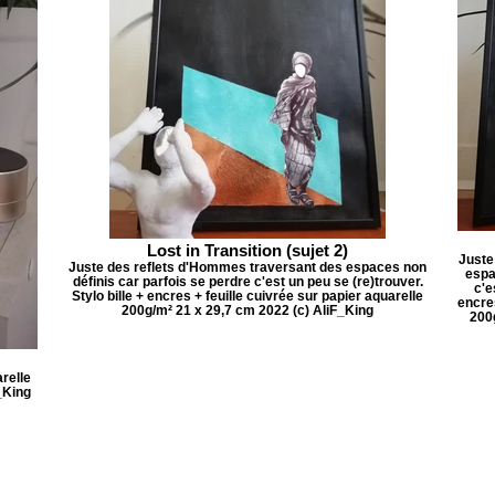
Lost in Transition (sujet 2)
Juste
Juste des reflets d'Hommes traversant des espaces non
espa
définis car parfois se perdre c'est un peu se (re)trouver.
c'e
Stylo bille + encres + feuille cuivrée sur papier aquarelle
encres
200g/m² 21 x 29,7 cm 2022 (c) AliF_King
200
arelle
_King