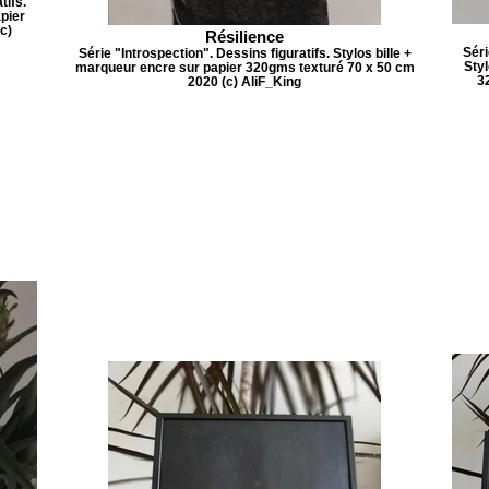
tifs.
apier
c)
Résilience
Séri
Série "Introspection". Dessins figuratifs. Stylos bille +
Styl
marqueur encre sur papier 320gms texturé 70 x 50 cm
3
2020 (c) AliF_King