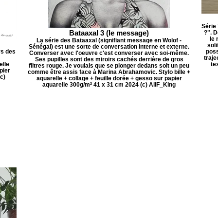
Série
Bataaxal 3 (le message)
?". 
le 
La série des Bataaxal (signifiant message en Wolof -
soli
Sénégal) est une sorte de conversation interne et externe.
rs des
poss
Converser avec l'oeuvre c'est converser avec soi-même.
traje
Ses pupilles sont des miroirs cachés derrière de gros
elle
te
filtres rouge. Je voulais que se plonger dedans soit un peu
pier
comme être assis face à Marina Abrahamovic. Stylo bille +
c)
aquarelle + collage + feuille dorée + gesso sur papier
aquarelle 300g/m² 41 x 31 cm 2024 (c) AliF_King