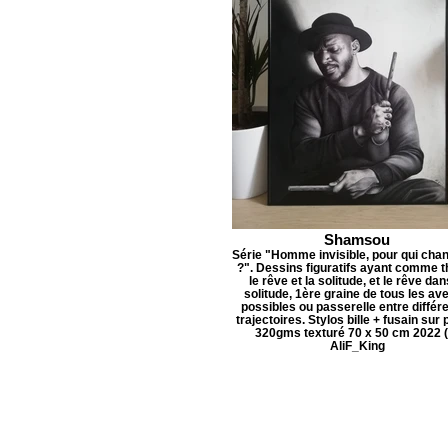
Shamsou
Série "Homme invisible, pour qui chan
?". Dessins figuratifs ayant comme 
le rêve et la solitude, et le rêve dan
solitude, 1ère graine de tous les av
possibles ou passerelle entre différ
trajectoires. Stylos bille + fusain sur 
320gms texturé 70 x 50 cm 2022 (
AliF_King