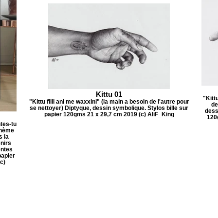
Kittu 01
"Kitt
"Kittu filli ani me waxxini" (la main a besoin de l'autre pour
de
se nettoyer) Diptyque, dessin symbolique. Stylos bille sur
dess
papier 120gms 21 x 29,7 cm 2019 (c) AliF_King
120
tes-tu
thème
s la
enirs
entes
papier
c)