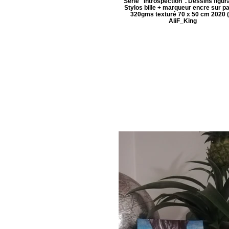
Série "Introspection". Dessins figura
Stylos bille + marqueur encre sur p
320gms texturé 70 x 50 cm 2020 (
AliF_King