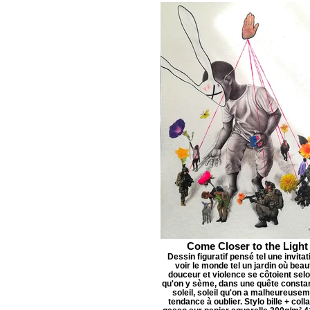
Come Closer to the Light
Dessin figuratif pensé tel une invitat
voir le monde tel un jardin où beau
douceur et violence se côtoient sel
qu'on y sème, dans une quête consta
soleil, soleil qu'on a malheureuse
tendance à oublier. Stylo bille + coll