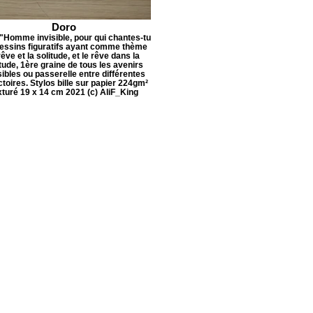
Doro
 "Homme invisible, pour qui chantes-tu
Dessins figuratifs ayant comme thème
rêve et la solitude, et le rêve dans la
tude, 1ère graine de tous les avenirs
ibles ou passerelle entre différentes
ctoires. Stylos bille sur papier 224gm²
xturé 19 x 14 cm 2021 (c) AliF_King