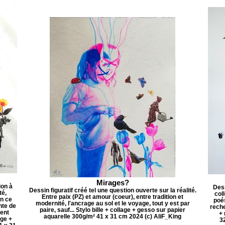
Mirages?
ion à
Dess
Dessin figuratif créé tel une question ouverte sur la réalité.
té,
col
Entre paix (PZ) et amour (coeur), entre tradition et
on ce
poés
modernité, l'ancrage au sol et le voyage, tout y est par
nte de
reche
paire, sauf... Stylo bille + collage + gesso sur papier
ment
+ 
aquarelle 300g/m² 41 x 31 cm 2024 (c) AliF_King
age +
3