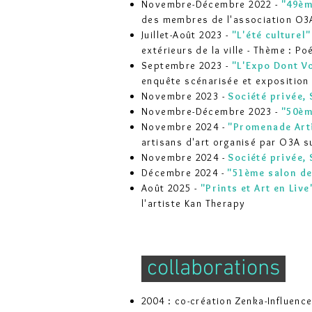
Novembre-Décembre 2022 -
"49èm
des membres de l'association O3A
Juillet-Août 2023 -
"L'é
té culturel
"
extérieurs de la ville - Thème : Po
Septembre 2023 -
"L'Expo Dont Vo
enquête scénarisée et e
xposition 
Novembre 2023 -
Société privée,
Novembre-Décembre 2023 -
"50èm
Novembre 2024 -
"Promenade Arti
artisans d'art organisé par O3A s
Novembre 2024 -
Société privée,
Décembre 2024 -
"51ème salon des
Août 2025 -
"Prints et Art en Live
l'artiste Kan Therapy
collaborations
2004 : co-création Zenka-Influence