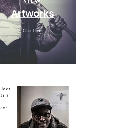
VIEW
Artworks
Click Here
e. Mes
ité à
 des