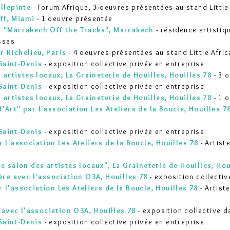
illepinte
- Forum Afrique, 3 oeuvres présentées au stand Little
ff, Miami
- 1 oeuvre présentée
, "Marrakech Off the Tracks", Marrakech
- résidence artistiq
osses
r Richelieu, Paris
- 4 oeuvres présentées au stand Little Afric
Saint-Denis
- exposition collective privée en entreprise
artistes locaux, La Graineterie de Houilles, Houilles 78
- 3 
Saint-Denis
- exposition collective privée en entreprise
artistes locaux, La Graineterie de Houilles, Houilles 78
- 1 
'Art" par l'association Les Ateliers de la Boucle, Houilles 7
 Saint-Denis
- exposition collective privée en entreprise
 l'association Les Ateliers de la Boucle, Houilles 78
- Artist
e salon des artistes locaux", La Graineterie de Houilles, Hou
re avec l'association O3A, Houilles 78
- exposition collectiv
 l'association Les Ateliers de la Boucle, Houilles 78
- Artist
" avec l'association O3A, Houilles 78
- exposition collective d
 Saint-Denis
- exposition collective privée en entreprise